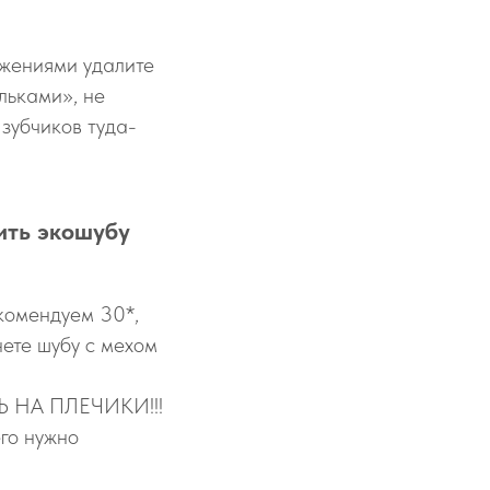
ижениями удалите
льками», не
 зубчиков туда-
ить экошубу
комендуем 30*,
ете шубу с мехом
ТЬ НА ПЛЕЧИКИ!!!
его нужно