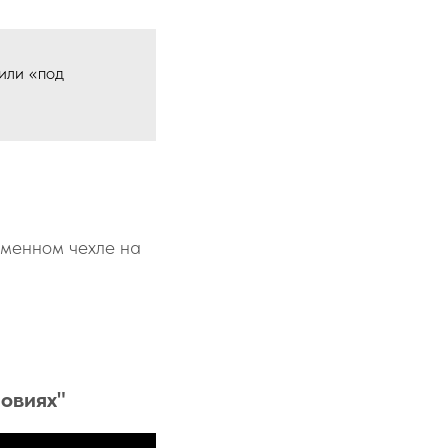
или «под
менном чехле на
овиях"