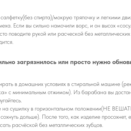
салфетку(без спирта)/мокрую тряпочку и легкими дв
меха. Если вы сильно намочили ворс, и он высох «сосу
сто поводите рукой или расческой без металлических
дится.
ильно загрязнилось или просто нужно обнов
ирать в домашних условиях в стиральной машине (ре
ка» с минимальным отжимом). Из барабана вы достан
угайтесь.
е на сушилку в горизонтальном положении(НЕ ВЕША
сохнуть дольше). После того, как изделие просохнет, 
сать расчёской без металлических зубцов.