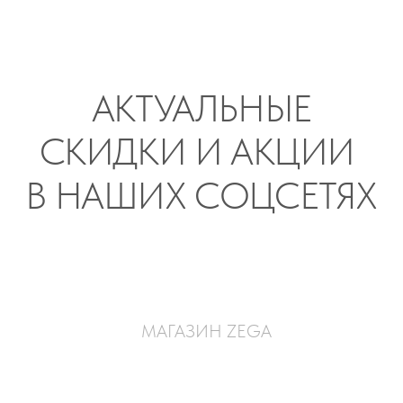
В НАШИХ СОЦСЕТЯХ
МАГАЗИН ZEGA
ВКОНТАКТЕ
zega_studio
[перейти]
TELEGRAM
ZEGA_studio
[перейти]
INSTAGRAM*
zega_eco_shuba
[перейти]
YOUTUBE
zega_eco
[перейти]