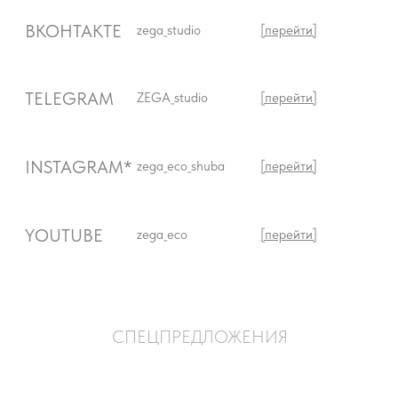
СПЕЦПРЕДЛОЖЕНИЯ
ВКОНТАКТЕ
zega_eco
[перейти]
TELEGRAM
ZEGA_eco
[перейти]
INSTAGRAM*
zega_studio
[перейти]
*проект Meta Platforms Ins., деятельность которой в России запрещена
КАК С НАМИ
СВЯЗАТЬСЯ