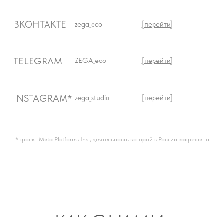
+7 351 244-88-24
+7 902 868-61-61
NEWS@ZEGA-
ECO.RU
MAX
[написать]
TELEGRAM
[написать]
МАГАЗИН
Челябинск, пр-т Ленина 50
ежедневно 11:00-20:00