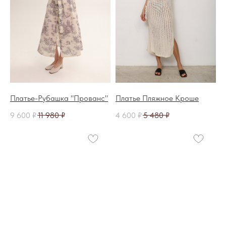
Платье-Рубашка "Прованс"
Платье Пляжное Кроше
9 600
₽
11 980
₽
4 600
₽
5 480
₽