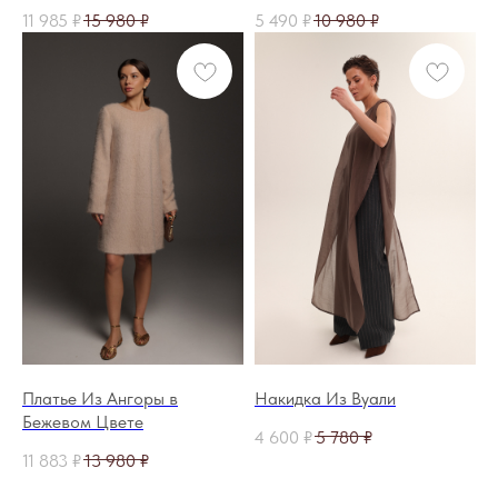
11 985
₽
15 980
₽
5 490
₽
10 980
₽
СПЕЦПРЕДЛОЖЕНИЯ
ВКОНТАКТЕ
zega_eco
[перейти]
TELEGRAM
ZEGA_eco
[перейти]
INSTAGRAM*
zega_studio
[перейти]
*проект Meta Platforms Ins., деятельность которой в России запрещена
Платье Из Ангоры в
Накидка Из Вуали
Бежевом Цвете
4 600
₽
5 780
₽
11 883
₽
13 980
₽