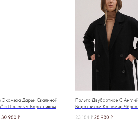
з Экомеха Дарьи Скалиной
Пальто Двубортное С Англи
я” c Шалевым Воротником
Воротником Кашемир Чёрно
Цвета 120 см / 130 см
₽
30 980
₽
23 184
₽
28 980
₽