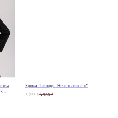
йским
Брюки-Палаццо "Ничего лишнего"
го
5 235
₽
6 980
₽