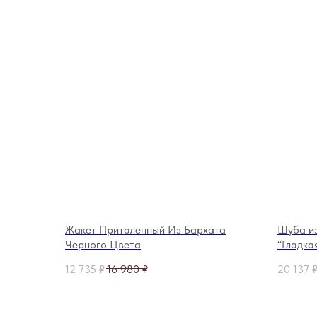
Жакет Приталенный Из Бархата
Шуба и
Черного Цвета
“Гладка
12 735
₽
16 980
₽
20 137