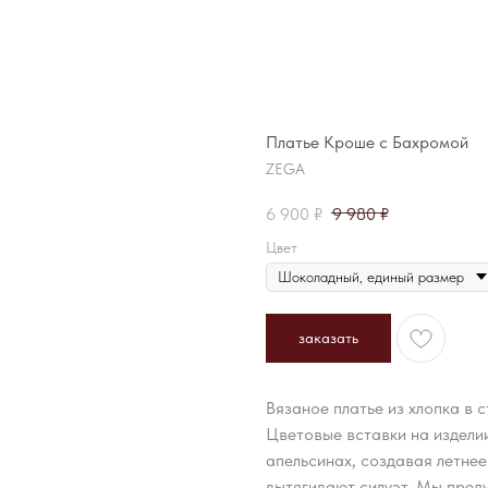
Платье Кроше с Бахромой
ZEGA
6 900
₽
9 980
₽
Цвет
заказать
Вязаное платье из хлопка в 
Цветовые вставки на издели
апельсинах, создавая летне
вытягивают силуэт. Мы пред