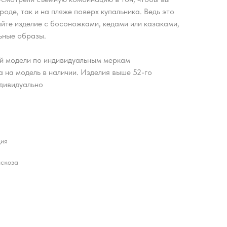
ороде, так и на пляже поверх купальника. Ведь это
айте изделие с босоножками, кедами или казаками,
ьные образы.
й модели по индивидуальным меркам
 на модель в наличии. Изделия выше 52-го
дивидуально
ция
искоза