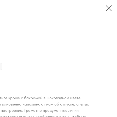
стиле кроше с бахромой в шоколадном цвете.
и мгновенно напоминают нам об отпуске, спелых
е настроение. Грамотно продуманные линии
усмотрели съемную комбинацию в тон, чтобы вы