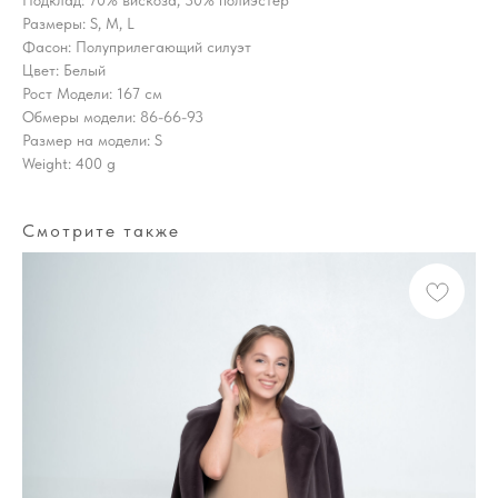
Размеры: S, M, L
Фасон: Полуприлегающий силуэт
Цвет: Белый
Рост Модели: 167 см
Обмеры модели: 86-66-93
Размер на модели: S
Weight: 400 g
Смотрите также