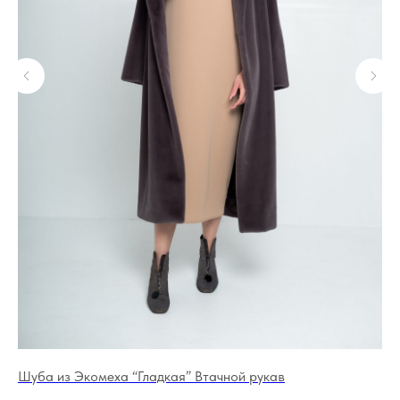
Шуба из Экомеха “Гладкая” Втачной рукав
Ло