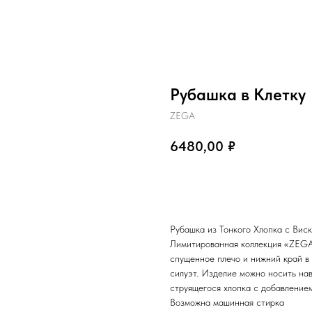
Рубашка в Клетку
ZEGA
6480,00
₽
заказать
Рубашка из Тонкого Хлопка с Виск
Лимитированная коллекция «ZEGA»
спущенное плечо и нижний край в
силуэт. Изделие можно носить нав
струящегося хлопка с добавлением
Возможна машинная стирка