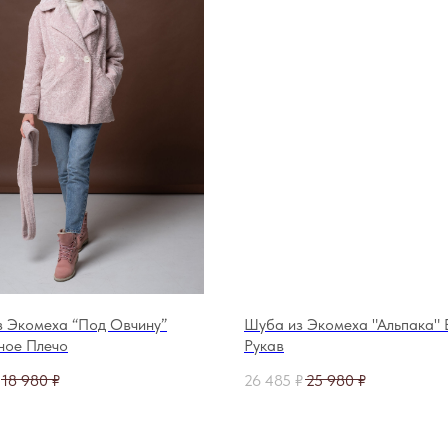
 Экомеха “Под Овчину”
Шуба из Экомеха "Альпака" 
ное Плечо
Рукав
18 980
₽
26 485
₽
25 980
₽