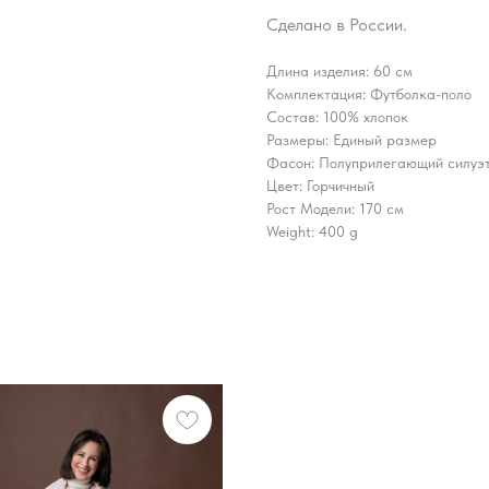
Сделано в России.
Длина изделия: 60 см
Комплектация: Футболка-поло
Состав: 100% хлопок
Размеры: Единый размер
Фасон: Полуприлегающий силуэ
Цвет: Горчичный
Рост Модели: 170 см
Weight: 400 g