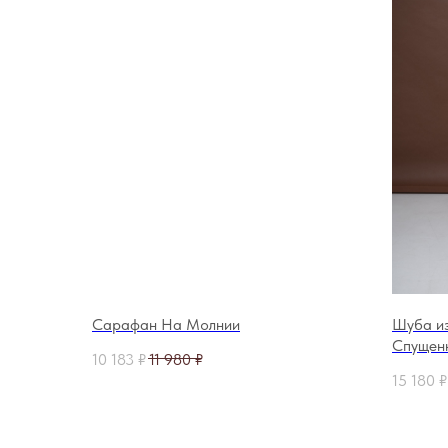
Сарафан На Молнии
Шуба из
Спущен
10 183
₽
11 980
₽
15 180
₽