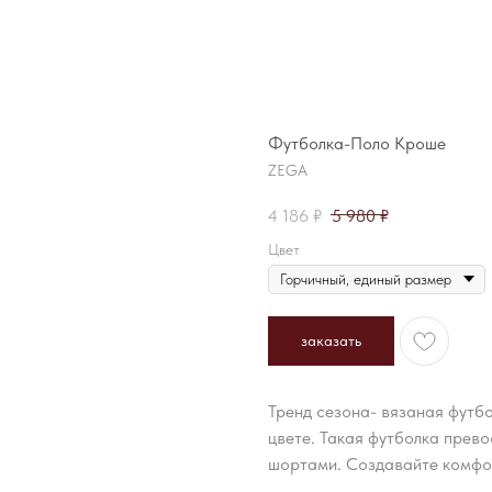
Футболка-Поло Кроше
ZEGA
4 186
₽
5 980
₽
Цвет
заказать
Тренд сезона- вязаная футбо
цвете. Такая футболка прев
шортами. Создавайте комфор