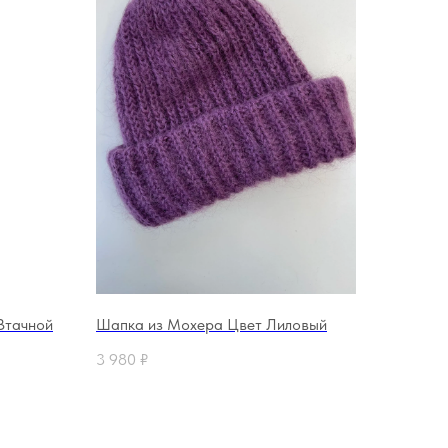
Втачной
Шапка из Мохера Цвет Лиловый
3 980
₽