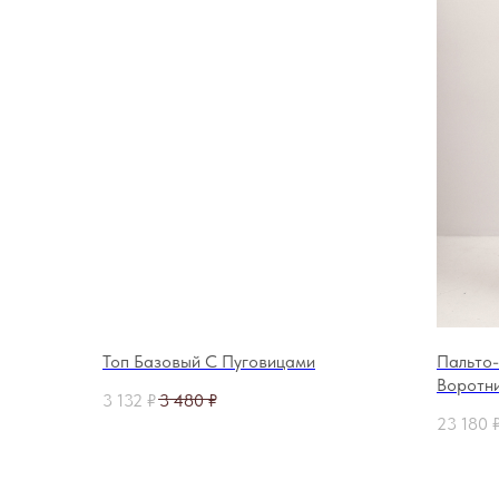
Топ Базовый С Пуговицами
Пальто-
Воротн
3 132
₽
3 480
₽
120 см
23 180