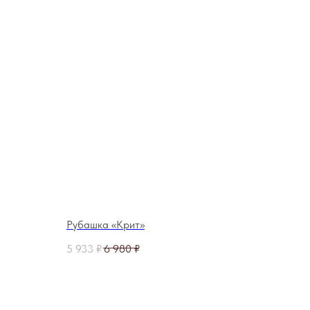
Рубашка «Крит»
5 933
₽
6 980
₽