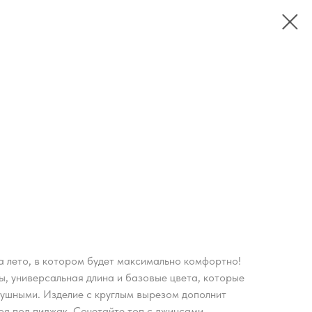
а лето, в котором будет максимально комфортно!
ы, универсальная длина и базовые цвета, которые
душными. Изделие с круглым вырезом дополнит
оя под пиджак. Сочетайте топ с джинсами,