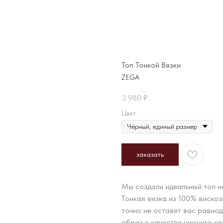
Топ Тонкой Вязки
ZEGA
3 980
₽
Цвет
заказать
Мы создали идеальный топ н
Тонкая вязка из 100% вискоз
точно не оставят вас равно
образ в качестве нижнего сл