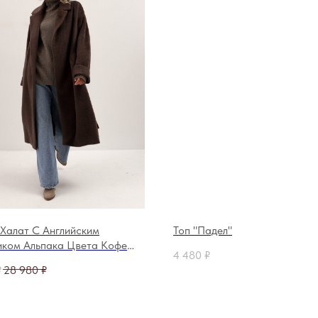
Халат С Английским
Топ "Падел"
иком Альпака Цвета Кофе
4 480
₽
₽
28 980
₽