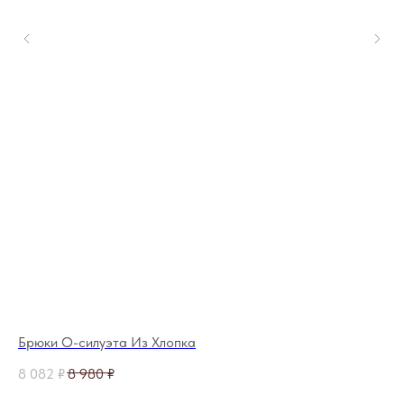
Брюки О-силуэта Из Хлопка
Дж
8 082
₽
8 980
₽
8 