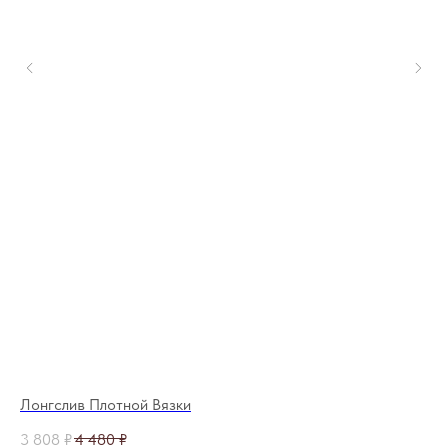
Лонгслив Плотной Вязки
Жа
3 808
₽
4 480
₽
12