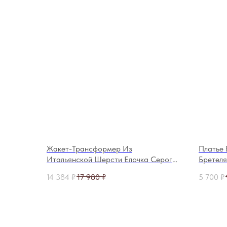
Жакет-Трансформер Из
Платье
Итальянской Шерсти Елочка Серого
Бретеля
Цвета
14 384
₽
17 980
₽
5 700
₽