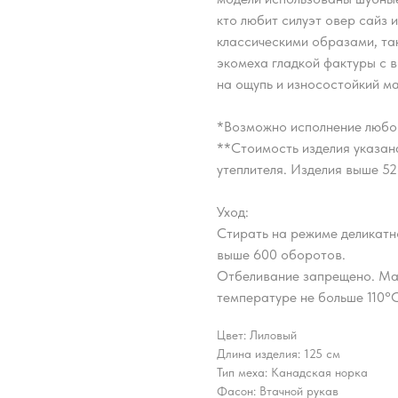
кто любит силуэт овер сайз 
классическими образами, так
экомеха гладкой фактуры с 
на ощупь и износостойкий м
*Возможно исполнение любо
**Стоимость изделия указана
утеплителя. Изделия выше 5
Уход:
Стирать на режиме деликатн
выше 600 оборотов.
Отбеливание запрещено. Ма
температуре не больше 110°С
Цвет: Лиловый
Длина изделия: 125 см
Тип меха: Канадская норка
Фасон: Втачной рукав