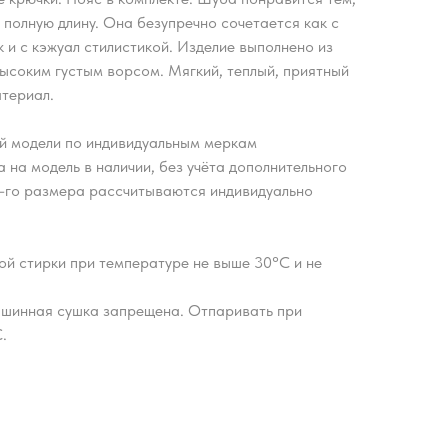
и полную длину. Она безупречно сочетается как с
 и с кэжуал стилистикой. Изделие выполнено из
высоким густым ворсом. Мягкий, теплый, приятный
атериал.
й модели по индивидуальным меркам
 на модель в наличии, без учёта дополнительного
2-го размера рассчитываются индивидуально
ой стирки при температуре не выше 30°С и не
шинная сушка запрещена. Отпаривать при
.