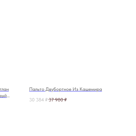
глан
Пальто Двубортное Из Кашемира
вый
30 384
₽
37 980
₽