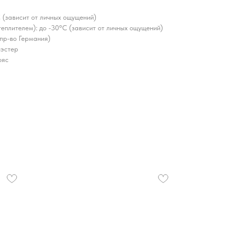
 (зависит от личных ощущений)
еплителем): до -30°C (зависит от личных ощущений)
 пр-во Германия)
иэстер
ояс