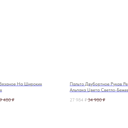
 Вязаное На Широких
Пальто Двубортное Рукав Ре
х
Альпака Цвета Светло-Беже
Меланж 130 см
9 480
₽
27 984
₽
34 980
₽