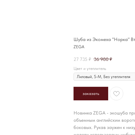
Шуба из Экомеха "Норка" В
ZEGA
27 735
₽
36 980
₽
Цвет и утеплитель
заказать
Новинка ZEGA - экошуба пря
объемным английским воротн
боковых. Рукав заужен к низ
модели использованы шубные