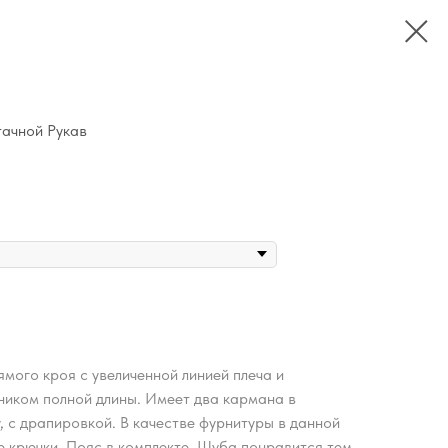
тачной Рукав
мого кроя с увеличенной линией плеча и
иком полной длины. Имеет два кармана в
у, с драпировкой. В качестве фурнитуры в данной
 крючки. Пояс в комплекте. Шуба понравится тем,