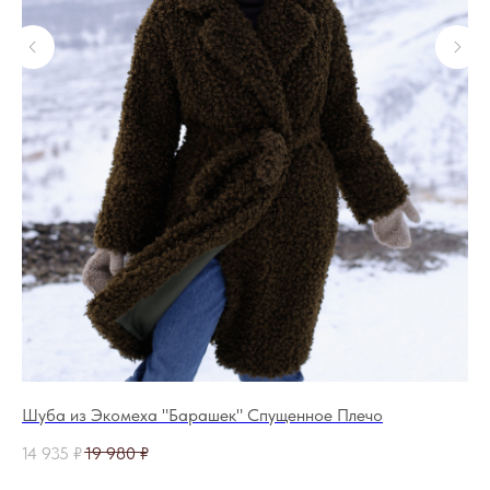
ую
Шуба из Экомеха "Барашек" Спущенное Плечо
Ку
14 935
₽
19 980
₽
17