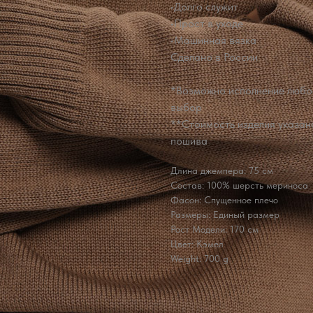
•Долго служит
•Прост в уходе
•Машинная вязка
Сделано в России
*Возможно исполнение любой
выбор
**Стоимость изделия указана
пошива
Длина джемпера: 75 см
Состав: 100% шерсть мериноса
Фасон: Спущенное плечо
Размеры: Единый размер
Рост Модели: 170 см
Цвет: Кэмел
Weight: 700 g