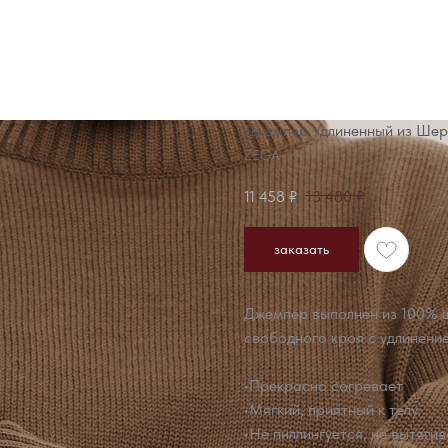
Джемпер Удлиненный из Шер
ZEGA
11 458
₽
13 480
₽
заказать
Джемпер выполнен из 100% ш
свободного кроя с удлинение
•Прекрасно согревает
•Мягкий, приятный к телу
•Не пиллингуется, не вытяги