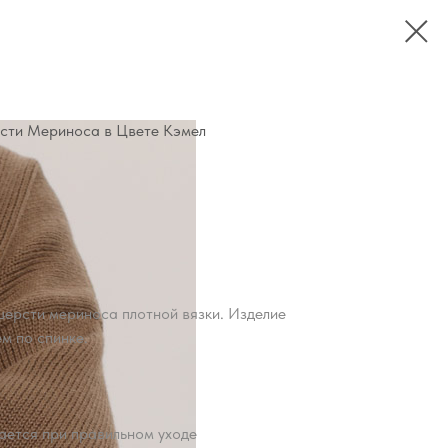
сти Мериноса в Цвете Кэмел
ерсти мериноса плотной вязки. Изделие
м по спинке.
вается при правильном уходе