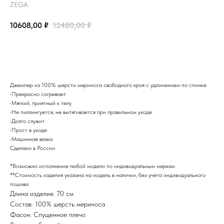
ZEGA
10608,00
₽
12480,00
₽
заказать
Джемпер из 100% шерсти мериноса свободного кроя с удлинением по спинке
•Прекрасно согревает
•Мягкий, приятный к телу
•Не пиллингуется, не вытягивается при правильном уходе
•Долго служит
•Прост в уходе
•Машинная вязка
Сделано в России
*Возможно исполнение любой модели по индивидуальным меркам
**Стоимость изделия указана на модель в наличии, без учёта индивидуального
пошива
Длина изделия: 70 см
Состав: 100% шерсть мериноса
Фасон: Спущенное плечо