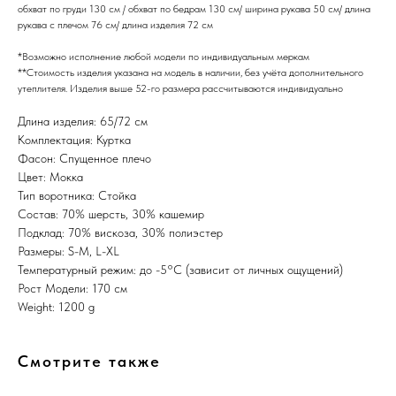
обхват по груди 130 см / обхват по бедрам 130 см/ ширина рукава 50 см/ длина
рукава с плечом 76 см/ длина изделия 72 см
*Возможно исполнение любой модели по индивидуальным меркам
**Стоимость изделия указана на модель в наличии, без учёта дополнительного
утеплителя. Изделия выше 52-го размера рассчитываются индивидуально
Длина изделия: 65/72 см
Комплектация: Куртка
Фасон: Спущенное плечо
Цвет: Мокка
Тип воротника: Стойка
Состав: 70% шерсть, 30% кашемир
Подклад: 70% вискоза, 30% полиэстер
Размеры: S-M, L-XL
Температурный режим: до -5°C (зависит от личных ощущений)
Рост Модели: 170 см
Weight: 1200 g
Смотрите также