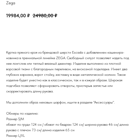
Zega
19984,00
₽
24980,00
₽
заказать
Куртка прямого кроя из брендовой шерсти Escada c добавлением кашемира-
новинка в премиальной линейке ZEGA. Свободный силуэт позволяет надеть под
нее лонгслив или теплый вязаный джемпер. Изделие выполнено из плотной
ворсовой ткани с благородным переливом, на вискозной подкладке. Имеет два
глубоких кармана, ворот стойку, застежку в виде металлической молнии. Такое
изделие будет уместно как в классическом, так и в кэжуал образе. Широкая
подгибка позволяют сформировать отвороты, приоткрыв запястье или
скорректировать длину рукава.
Мы дополнили образ меховым шарфом, ищите в разделе "Аксессуары".
Обмеры по изделию:
Размер S/M
обхват по груди 124 см / обхват по бедрам 124 см/ ширина рукава 46 см/ длина
рукава с плечом 73 см/ длина изделия 65 см
Размер L/XL