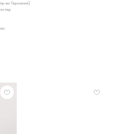
 пр-во Германия)
иэстер
ояс