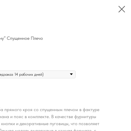
ну” Спущенное Плечо
а прямого кроя со спущенным плечом в фактуре
мана и пояс в комплекте. В качестве фурнитуры
кнопки и декоративные пуговицы, что позволяет
 Данная модель выдержана в кэжуал формате, с