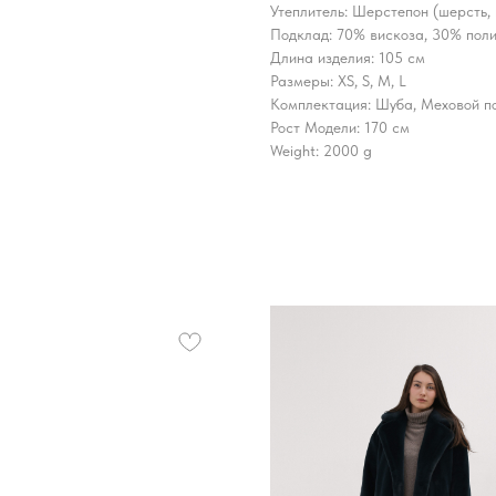
Утеплитель: Шерстепон (шерсть,
Подклад: 70% вискоза, 30% пол
Длина изделия: 105 см
Размеры: XS, S, M, L
Комплектация: Шуба, Меховой п
Рост Модели: 170 см
Weight: 2000 g