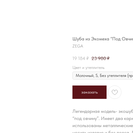
Шуба из Экомеха “Под Овчи
ZEGA
19 184
₽
23 980
₽
Цвет и утеплитель
заказать
Легендарная модель- экошуб
“под овчину”. Имеет два кар
использованы металлические 
носить изделие и без пояса.