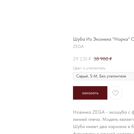
Шуба Из Экомеха "Норка" С
ZEGA
29 235
₽
38 980
₽
Цвет и утеплитель
заказать
Новинка ZEGA - экошуба с ф
линией плеча. Модель являет
Шуба имеет два кармана в бо
фурнитуры в данной модели 