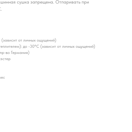
шинная сушка запрещена. Отпаривать при
.
 (зависит от личных ощущений)
еплителем): до -30°C (зависит от личных ощущений)
 пр-во Германия)
иэстер
ояс