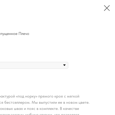
пущенное Плечо
актурой «под норку» прямого кроя с мягкой
ся бестселлером. Мы выпустили ее в новом цвете.
ковых швах и пояс в комплекте. В качестве
использованы шубные крючки, что позволяет