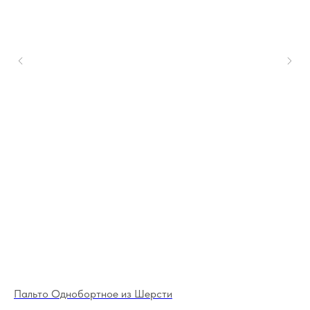
Пальто Однобортное из Шерсти
Ло