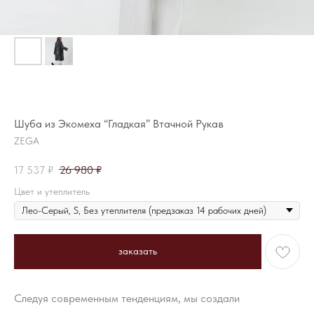
Шуба из Экомеха “Гладкая” Втачной Рукав
ZEGA
17 537
₽
26 980
₽
Цвет и утеплитель
заказать
Следуя современным тенденциям, мы создали