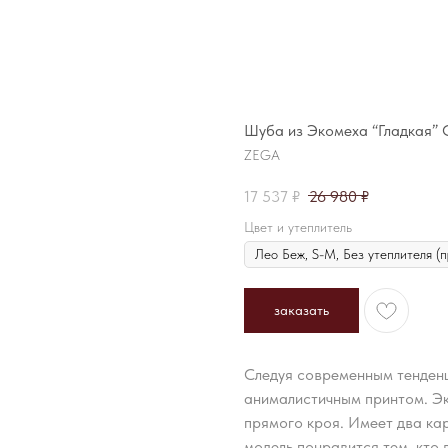
Шуба из Экомеха “Гладкая” 
ZEGA
17 537
₽
26 980
₽
Цвет и утеплитель
заказать
Следуя современным тенденц
анималистичным принтом. Э
прямого кроя. Имеет два кар
модель понравится тем, кто