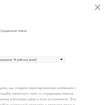
Спущенное плечо
иям, мы создали лимитированную коллекцию с
кошуба халатного типа со спущенным плечом
мана в боковых швах и пояс в комплекте. Эта
 любит умеренный оверсайз и среднюю длину в