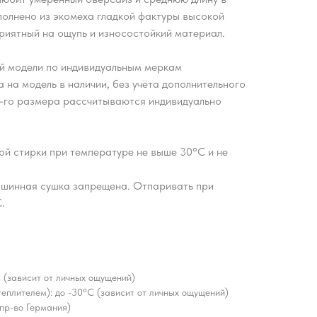
полнено из экомеха гладкой фактуры высокой
приятный на ощупь и износостойкий материал.
й модели по индивидуальным меркам
 на модель в наличии, без учёта дополнительного
2-го размера рассчитываются индивидуально
ой стирки при температуре не выше 30°С и не
шинная сушка запрещена. Отпаривать при
.
 (зависит от личных ощущений)
еплителем): до -30°C (зависит от личных ощущений)
 пр-во Германия)